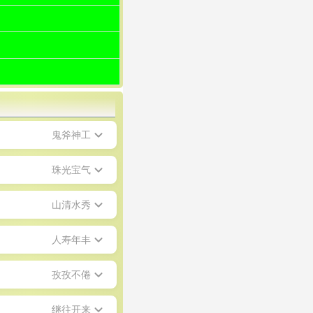
鬼斧神工
珠光宝气
山清水秀
人寿年丰
孜孜不倦
继往开来