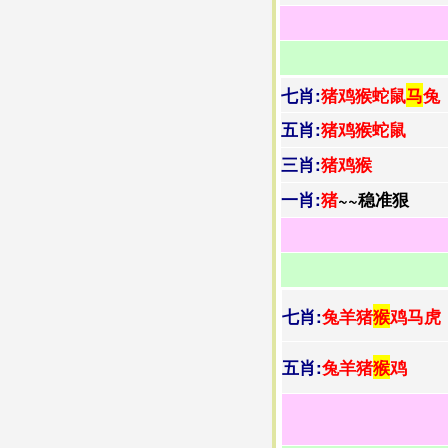
七肖:
猪鸡猴蛇鼠
马
兔
五肖
:
猪鸡猴蛇鼠
三肖:
猪鸡猴
一肖:
猪
~~稳准狠
七肖:
兔羊猪
猴
鸡马虎
五肖
:
兔羊猪
猴
鸡