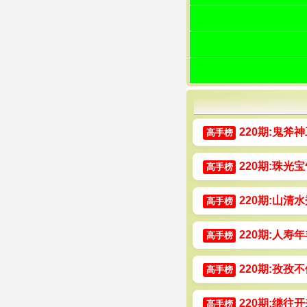
220期:鬼斧
高手榜
220期:珠光
高手榜
220期:山清
高手榜
220期:人寿
高手榜
220期:孜孜
高手榜
220期:继往
高手榜