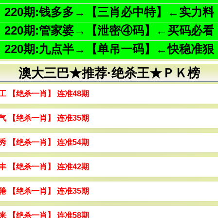
220期:钱多多→【三肖必中特】←实力料
220期:管家婆→【泄密④码】←买码必看
220期:九点半→【单吊一码】←快稳准狠
澳大三巴★推荐·绝杀王★ＰＫ榜
神工 【绝杀一肖】 连准48期
宝气 【绝杀一肖】 连准35期
水秀 【绝杀一肖】 连准54期
年丰 【绝杀一肖】 连准42期
不倦 【绝杀一肖】 连准35期
开来 【绝杀一肖】 连准58期